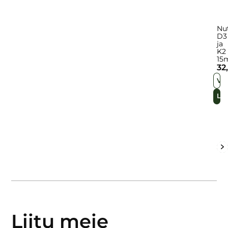
Nu
D3
ja
K2
15
32
VA
LI
12
13
11
…
2
1
Liitu meie