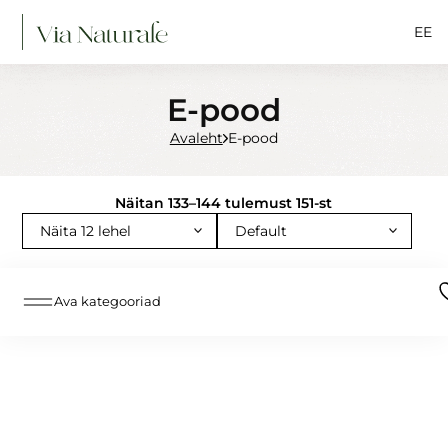
EE
E-pood
AVALEHT
Avaleht
E-pood
MEIST
Via Naturale – sinu teadlik tervisepa
Näitan 133–144 tulemust 151-st
BioCare
Higher Nature
ProLon®
Ava kategooriad
Toitumisnõustaja ja -terapeut Kärolin 
Edasimüüjad
E-POOD
LEIA OMA SUVINE TUGI