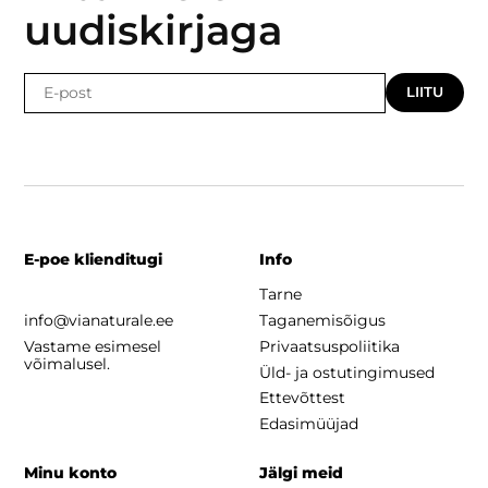
uudiskirjaga
LIITU
E-poe klienditugi
Info
Tarne
info@vianaturale.ee
Taganemisõigus
Vastame esimesel
Privaatsuspoliitika
võimalusel.
Üld- ja ostutingimused
Ettevõttest
Edasimüüjad
Minu konto
Jälgi meid