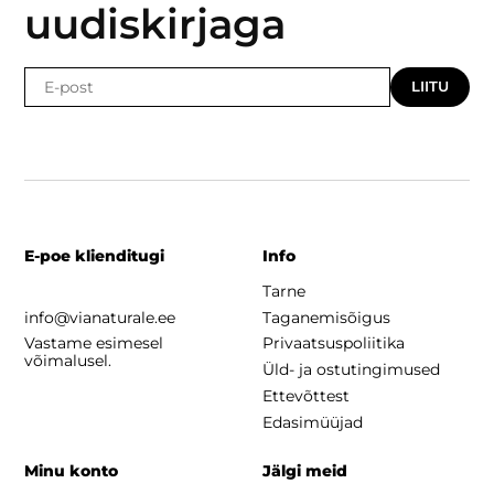
uudiskirjaga
LIITU
E-poe klienditugi
Info
Tarne
info@vianaturale.ee
Taganemisõigus
Vastame esimesel
Privaatsuspoliitika
võimalusel.
Üld- ja ostutingimused
Ettevõttest
Edasimüüjad
Minu konto
Jälgi meid