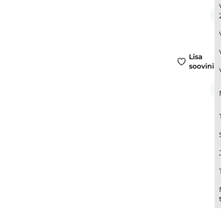
Lisa
soovinim