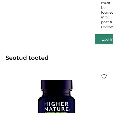
must
be
logge
in to
post a
review
Log I
Seotud tooted