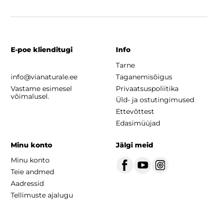
E-poe klienditugi
Info
Tarne
info@vianaturale.ee
Taganemisõigus
Vastame esimesel
Privaatsuspoliitika
võimalusel.
Üld- ja ostutingimused
Ettevõttest
Edasimüüjad
Minu konto
Jälgi meid
Minu konto
Teie andmed
Aadressid
Tellimuste ajalugu