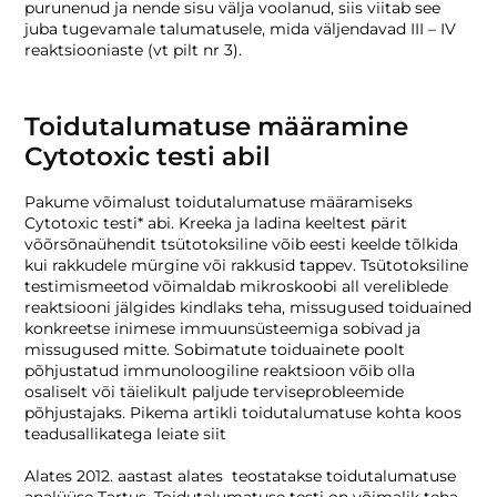
purunenud ja nende sisu välja voolanud, siis viitab see
juba tugevamale talumatusele, mida väljendavad III – IV
reaktsiooniaste (vt pilt nr 3).
Toidutalumatuse määramine
Cytotoxic testi abil
Pakume võimalust toidutalumatuse määramiseks
Cytotoxic testi* abi. Kreeka ja ladina keeltest pärit
võõrsõnaühendit tsütotoksiline võib eesti keelde tõlkida
kui rakkudele mürgine või rakkusid tappev. Tsütotoksiline
testimismeetod võimaldab mikroskoobi all vereliblede
reaktsiooni jälgides kindlaks teha, missugused toiduained
konkreetse inimese immuunsüsteemiga sobivad ja
missugused mitte. Sobimatute toiduainete poolt
põhjustatud immunoloogiline reaktsioon võib olla
osaliselt või täielikult paljude terviseprobleemide
põhjustajaks. Pikema artikli toidutalumatuse kohta koos
teadusallikatega leiate siit
Alates 2012. aastast alates teostatakse toidutalumatuse