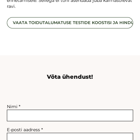
ennetamisele. Sellega ei tohi asendada juba käimasolevat
ravi.
VAATA TOIDUTALUMATUSE TESTIDE KOOSTISI JA HINDU
Võta ühendust!
Nimi *
E-posti aadress *