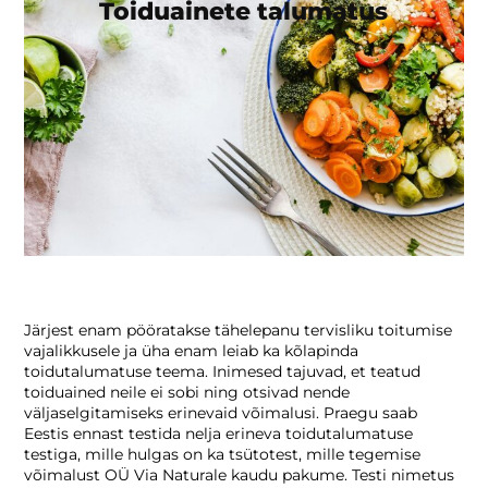
Toiduainete talumatus
LEIA OMA SUVINE TUGI
VALI TÕHUS OOMEGA-3
BLOGI
KONTAKT
Toitumisnõustamine ja -teraapia
Personaalne toitumisnõustamine
Toiduainete talumatus
Järjest enam pööratakse tähelepanu tervisliku toitumise
Toidutalumatuse testid
vajalikkusele ja üha enam leiab ka kõlapinda
toidutalumatuse teema. Inimesed tajuvad, et teatud
toiduained neile ei sobi ning otsivad nende
KKK
väljaselgitamiseks erinevaid võimalusi. Praegu saab
Eestis ennast testida nelja erineva toidutalumatuse
testiga, mille hulgas on ka tsütotest, mille tegemise
võimalust OÜ Via Naturale kaudu pakume. Testi nimetus