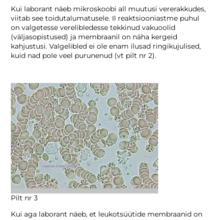
Kui laborant näeb mikroskoobi all muutusi vererakkudes,
viitab see toidutalumatusele. II reaktsiooniastme puhul
on valgetesse verelibledesse tekkinud vakuoolid
(väljasopistused) ja membraanil on näha kergeid
kahjustusi. Valgelibled ei ole enam ilusad ringikujulised,
kuid nad pole veel purunenud (vt pilt nr 2).
Pilt nr 3
Kui aga laborant näeb, et leukotsüütide membraanid on