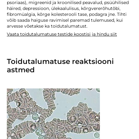
psoriaas), migreenid ja kroonilised peavalud, psüühilised
häired, depressioon, ülekaalulisus, kõrgvererõhutõbi,
fibromüalgia, kõrge kolesterooli tase, podagra jne. Tihti
võib saada haiguse ravimisel paremad tulemused, kui
arvesse võetakse ka toidutalumatust.
Vaata toidutalumatuse testide koostisi ja hindu siit
Toidutalumatuse reaktsiooni
astmed