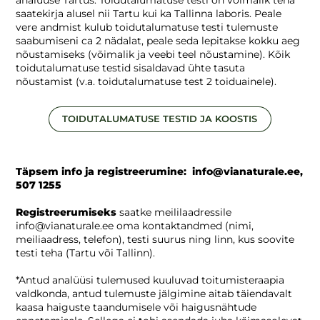
analüüse Tartus. Toidutalumatuse testi on võimalik teha
saatekirja alusel nii Tartu kui ka Tallinna laboris. Peale
vere andmist kulub toidutalumatuse testi tulemuste
saabumiseni ca 2 nädalat, peale seda lepitakse kokku aeg
nõustamiseks (võimalik ja veebi teel nõustamine). Kõik
toidutalumatuse testid sisaldavad ühte tasuta
nõustamist (v.a. toidutalumatuse test 2 toiduainele).
TOIDUTALUMATUSE TESTID JA KOOSTIS
Täpsem info ja registreerumine: info@vianaturale.ee,
507 1255
Registreerumiseks
saatke meililaadressile
info@vianaturale.ee oma kontaktandmed (nimi,
meiliaadress, telefon), testi suurus ning linn, kus soovite
testi teha (Tartu või Tallinn).
*Antud analüüsi tulemused kuuluvad toitumisteraapia
valdkonda, antud tulemuste jälgimine aitab täiendavalt
kaasa haiguste taandumisele või haigusnähtude