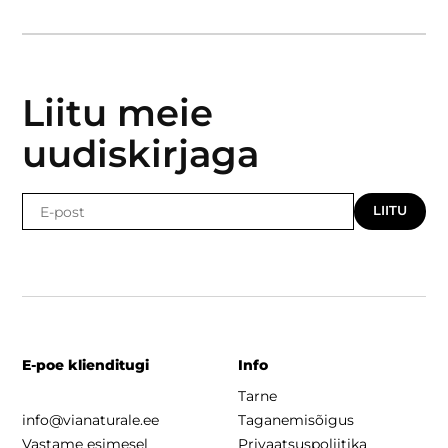
Liitu meie
uudiskirjaga
LIITU
E-poe klienditugi
Info
Tarne
info@vianaturale.ee
Taganemisõigus
Vastame esimesel
Privaatsuspoliitika