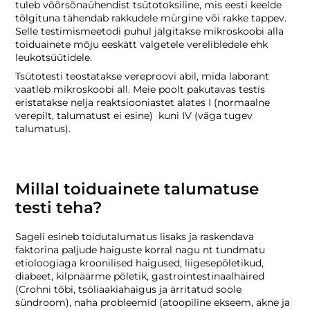
tuleb võõrsõnaühendist tsütotoksiline, mis eesti keelde
tõlgituna tähendab rakkudele mürgine või rakke tappev.
Selle testimismeetodi puhul jälgitakse mikroskoobi alla
toiduainete mõju eeskätt valgetele verelibledele ehk
leukotsüütidele.
Tsütotesti teostatakse vereproovi abil, mida laborant
vaatleb mikroskoobi all. Meie poolt pakutavas testis
eristatakse nelja reaktsiooniastet alates I (normaalne
verepilt, talumatust ei esine) kuni IV (väga tugev
talumatus).
Millal toiduainete talumatuse
testi teha?
Sageli esineb toidutalumatus lisaks ja raskendava
faktorina paljude haiguste korral nagu nt tundmatu
etioloogiaga kroonilised haigused, liigesepõletikud,
diabeet, kilpnäärme põletik, gastrointestinaalhäired
(Crohni tõbi, tsöliaakiahaigus ja ärritatud soole
sündroom), naha probleemid (atoopiline ekseem, akne ja