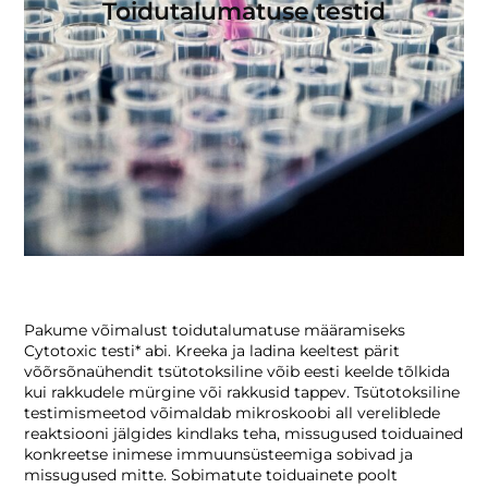
Toidutalumatuse testid
LEIA OMA SUVINE TUGI
VALI TÕHUS OOMEGA-3
BLOGI
KONTAKT
Toitumisnõustamine ja -teraapia
Personaalne toitumisnõustamine
Toiduainete talumatus
Pakume võimalust toidutalumatuse määramiseks
Toidutalumatuse testid
Cytotoxic testi* abi. Kreeka ja ladina keeltest pärit
võõrsõnaühendit tsütotoksiline võib eesti keelde tõlkida
kui rakkudele mürgine või rakkusid tappev. Tsütotoksiline
KKK
testimismeetod võimaldab mikroskoobi all vereliblede
reaktsiooni jälgides kindlaks teha, missugused toiduained
konkreetse inimese immuunsüsteemiga sobivad ja
missugused mitte. Sobimatute toiduainete poolt