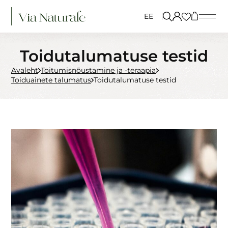
Search
EE
Toidutalumatuse testid
AVALEHT
Avaleht
Toitumisnõustamine ja -teraapia
MEIST
Toiduainete talumatus
Toidutalumatuse testid
Via Naturale – sinu teadlik tervisepartner
BioCare
Higher Nature
ProLon®
Toitumisnõustaja ja -terapeut Kärolin
Vallimäe
Edasimüüjad
E-POOD