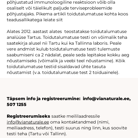
põhjustatud immunoloogiline reaktsioon võib olla
osaliselt või täielikult paljude terviseprobleemide
põhjustajaks. Pikema artikli toidutalumatuse kohta koos
teadusallikatega leiate siit
Alates 2012. aastast alates teostatakse toidutalumatuse
analüüse Tartus. Toidutalumatuse testi on võimalik teha
saatekirja alusel nii Tartu kui ka Tallinna laboris. Peale
vere andmist kulub toidutalumatuse testi tulemuste
saabumiseni ca 2 nädalat, peale seda lepitakse kokku aeg
nõustamiseks (võimalik ja veebi teel nõustamine). Kõik
toidutalumatuse testid sisaldavad ühte tasuta
nõustamist (v.a. toidutalumatuse test 2 toiduainele).
Täpsem info ja registreerumine: info@vianaturale.ee,
507 1255
Registreerumiseks
saatke meililaadressile
info@vianaturale.ee
oma kontaktandmed (nimi,
meiliaadress, telefon), testi suurus ning linn, kus soovite
testi teha (Tartu või Tallinn).