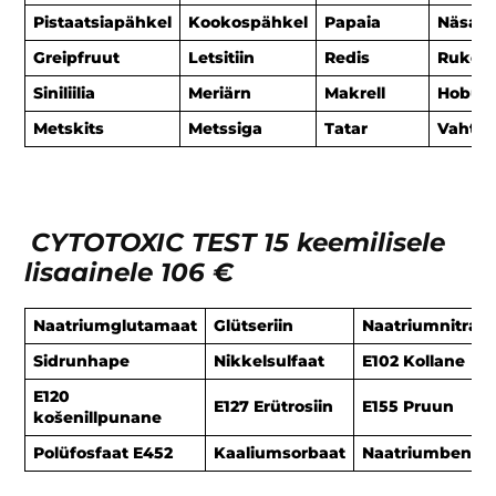
Pistaatsiapähkel
Kookospähkel
Papaia
Näsasi
Greipfruut
Letsitiin
Redis
Rukola
Siniliilia
Meriärn
Makrell
Hobuse
Metskits
Metssiga
Tatar
Vahtra
CYTOTOXIC TEST 15 keemilisele
lisaainele
106 €
Naatriumglutamaat
Glütseriin
Naatriumnitraat
Sidrunhape
Nikkelsulfaat
E102 Kollane
E120
E127 Erütrosiin
E155 Pruun
košenillpunane
Polüfosfaat E452
Kaaliumsorbaat
Naatriumbenso