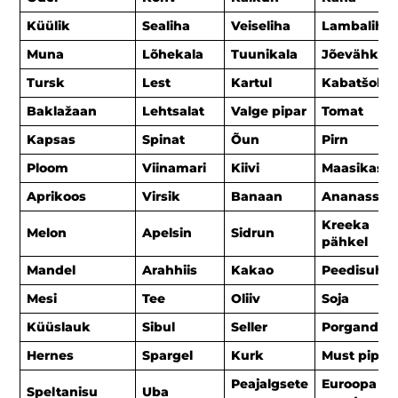
Küülik
Sealiha
Veiseliha
Lambaliha
Muna
Lõhekala
Tuunikala
Jõevähk
Tursk
Lest
Kartul
Kabatšokk
Baklažaan
Lehtsalat
Valge pipar
Tomat
Kapsas
Spinat
Õun
Pirn
Ploom
Viinamari
Kiivi
Maasikas
Aprikoos
Virsik
Banaan
Ananass
Kreeka
Melon
Apelsin
Sidrun
pähkel
Mandel
Arahhiis
Kakao
Peedisuhk
Mesi
Tee
Oliiv
Soja
Küüslauk
Sibul
Seller
Porgand
Hernes
Spargel
Kurk
Must pipar
Peajalgsete
Euroopa
Speltanisu
Uba