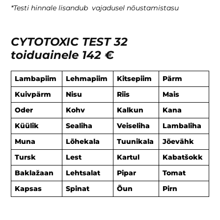
*Testi hinnale lisandub vajadusel nõustamistasu
CYTOTOXIC TEST 32
toiduainele
142 €
Lambapiim
Lehmapiim
Kitsepiim
Pärm
Kuivpärm
Nisu
Riis
Mais
Oder
Kohv
Kalkun
Kana
Küülik
Sealiha
Veiseliha
Lambaliha
Muna
Lõhekala
Tuunikala
Jõevähk
Tursk
Lest
Kartul
Kabatšokk
Baklažaan
Lehtsalat
Pipar
Tomat
Kapsas
Spinat
Õun
Pirn