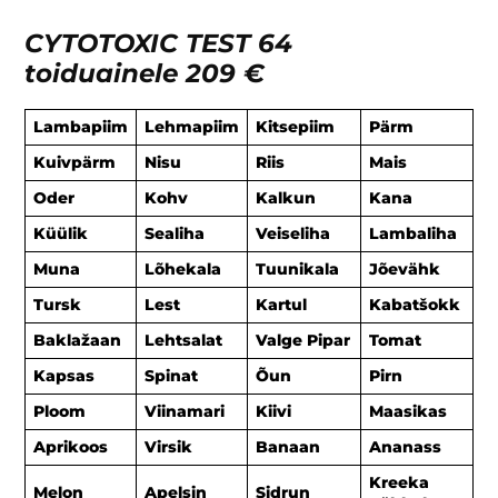
CYTOTOXIC TEST 64
toiduainele
209 €
Lambapiim
Lehmapiim
Kitsepiim
Pärm
Kuivpärm
Nisu
Riis
Mais
Oder
Kohv
Kalkun
Kana
Küülik
Sealiha
Veiseliha
Lambaliha
Muna
Lõhekala
Tuunikala
Jõevähk
Tursk
Lest
Kartul
Kabatšokk
Baklažaan
Lehtsalat
Valge Pipar
Tomat
Kapsas
Spinat
Õun
Pirn
Ploom
Viinamari
Kiivi
Maasikas
Aprikoos
Virsik
Banaan
Ananass
Kreeka
Melon
Apelsin
Sidrun