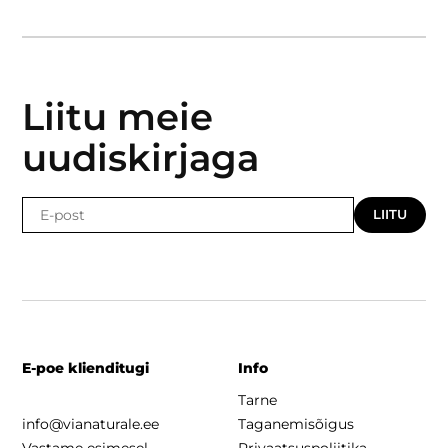
Liitu meie
uudiskirjaga
LIITU
E-poe klienditugi
Info
Tarne
info@vianaturale.ee
Taganemisõigus
Vastame esimesel
Privaatsuspoliitika