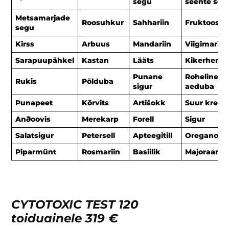
segu
seente seg
Metsamarjade
Roosuhkur
Sahhariin
Fruktoos
segu
Kirss
Arbuus
Mandariin
Viigimari
Sarapuupähkel
Kastan
Lääts
Kikerherne
Punane
Roheline
Rukis
Põlduba
sigur
aeduba
Punapeet
Kõrvits
Artišokk
Suur krevet
Anðoovis
Merekarp
Forell
Sigur
Salatsigur
Petersell
Apteegitill
Oregano
Piparmünt
Rosmariin
Basiilik
Majoraan
CYTOTOXIC TEST 120
toiduainele
319 €