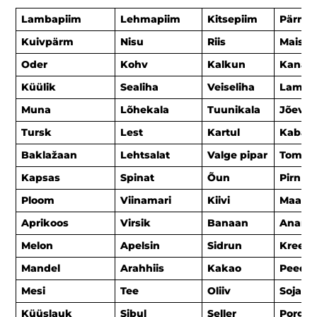
Lambapiim
Lehmapiim
Kitsepiim
Pärm
Kuivpärm
Nisu
Riis
Mais
Oder
Kohv
Kalkun
Kana
Küülik
Sealiha
Veiseliha
Lambal
Muna
Lõhekala
Tuunikala
Jõevä
Tursk
Lest
Kartul
Kabat
Baklažaan
Lehtsalat
Valge pipar
Tomat
Kapsas
Spinat
Õun
Pirn
Ploom
Viinamari
Kiivi
Maasik
Aprikoos
Virsik
Banaan
Anana
Melon
Apelsin
Sidrun
Kreeka
Mandel
Arahhiis
Kakao
Peedis
Mesi
Tee
Oliiv
Soja
Küüslauk
Sibul
Seller
Porga