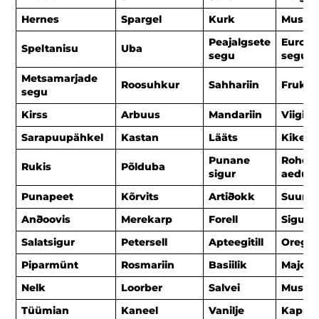
Hernes
Spargel
Kurk
Must p
Peajalgsete
Euroop
Speltanisu
Uba
segu
segu
Metsamarjade
Roosuhkur
Sahhariin
Frukto
segu
Kirss
Arbuus
Mandariin
Viigima
Sarapuupähkel
Kastan
Lääts
Kikerh
Punane
Roheli
Rukis
Põlduba
sigur
aedub
Punapeet
Kõrvits
Artiðokk
Suur k
Anðoovis
Merekarp
Forell
Sigur
Salatsigur
Petersell
Apteegitill
Orega
Piparmünt
Rosmariin
Basiilik
Majora
Nelk
Loorber
Salvei
Muska
Tüümian
Kaneel
Vanilje
Kappa