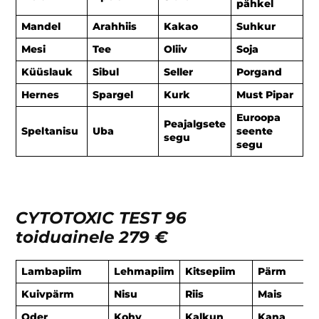
pähkel
Mandel
Arahhiis
Kakao
Suhkur
Mesi
Tee
Oliiv
Soja
Küüslauk
Sibul
Seller
Porgand
Hernes
Spargel
Kurk
Must Pipar
Euroopa
Peajalgsete
Speltanisu
Uba
seente
segu
segu
CYTOTOXIC TEST 96
toiduainele
279 €
Lambapiim
Lehmapiim
Kitsepiim
Pärm
Kuivpärm
Nisu
Riis
Mais
Oder
Kohv
Kalkun
Kana