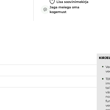
Lisa soovinimekirja
Jaga meiega oma
kogemust
KIRJE
Ve
ve
Tõ
im
ta
vä
no
fu
ve
or