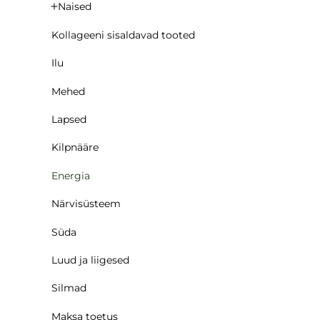
Naised
Kollageeni sisaldavad tooted
Ilu
Mehed
Lapsed
Kilpnääre
Energia
Närvisüsteem
Süda
Luud ja liigesed
Silmad
Maksa toetus