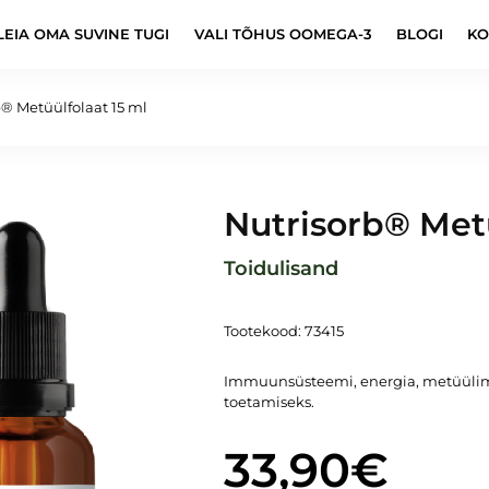
LEIA OMA SUVINE TUGI
VALI TÕHUS OOMEGA-3
BLOGI
KO
b® Metüülfolaat 15 ml
Nutrisorb® Metü
Toidulisand
Tootekood: 73415
Immuunsüsteemi, energia, metüülimi
toetamiseks.
33,90
€