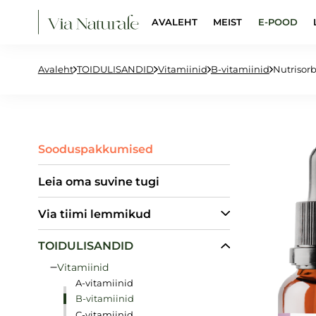
AVALEHT
MEIST
E-POOD
Avaleht
TOIDULISANDID
Vitamiinid
B-vitamiinid
Nutrisor
Sooduspakkumised
Leia oma suvine tugi
Via tiimi lemmikud
TOIDULISANDID
Vitamiinid
A-vitamiinid
B-vitamiinid
C-vitamiinid