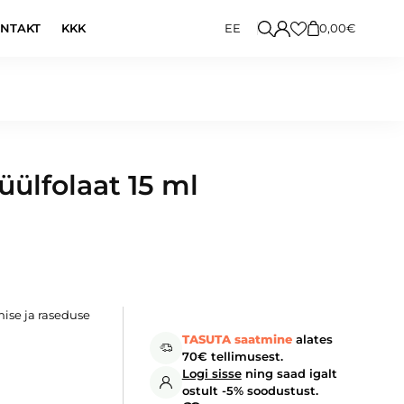
Search
EE
NTAKT
KKK
0,00
€
ülfolaat 15 ml
se ja raseduse
TASUTA saatmine
alates
70€ tellimusest.
Logi sisse
ning saad igalt
ostult -5% soodustust.