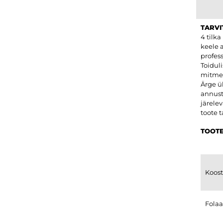
TARVI
4 tilka
keele a
profess
Toidul
mitmek
Ärge ü
annust.
järelev
toote t
TOOTE
Koost
Fo