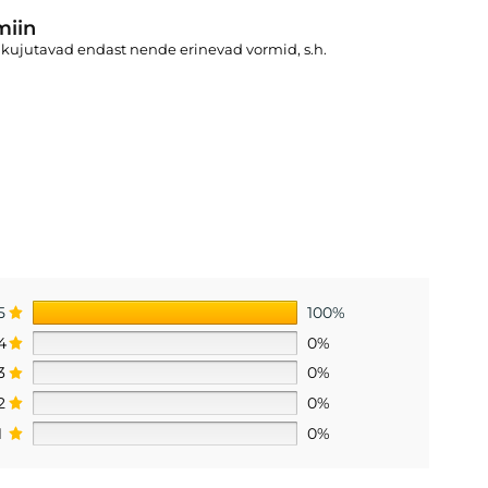
miin
a kujutavad endast nende erinevad vormid, s.h.
5
100%
4
0%
3
0%
2
0%
1
0%