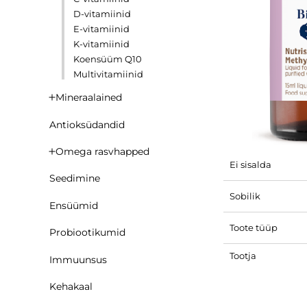
D-vitamiinid
E-vitamiinid
K-vitamiinid
Koensüüm Q10
Multivitamiinid
Mineraalained
Antioksüdandid
Omega rasvhapped
Ei sisalda
Seedimine
Sobilik
Ensüümid
Toote tüüp
Probiootikumid
Tootja
Immuunsus
Kehakaal