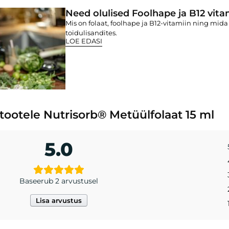
Need olulised Foolhape ja B12 vita
Mis on folaat, foolhape ja B12-vitamiin ning mid
toidulisandites.
LOE EDASI
 tootele
Nutrisorb® Metüülfolaat 15 ml
5.0
Baseerub 2 arvustusel
Lisa arvustus