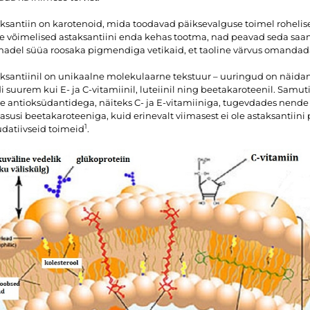
ksantiin on karotenoid, mida toodavad päiksevalguse toimel roheli
le võimelised astaksantiini enda kehas tootma, nad peavad seda saam
adel süüa roosaka pigmendiga vetikaid, et taoline värvus omandad
ksantiinil on unikaalne molekulaarne tekstuur – uuringud on näidan
i suurem kui E- ja C-vitamiinil, luteiinil ning beetakaroteenil. Samuti
te antioksüdantidega, näiteks C- ja E-vitamiiniga, tugevdades nende 
asusi beetakaroteeniga, kuid erinevalt viimasest ei ole astaksantiini
1
datiivseid toimeid
.