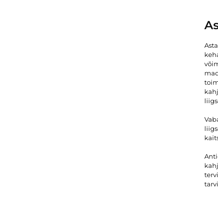
As
Ast
keha
või
mada
toim
kahj
liig
Vaba
liig
kai
Anti
kahj
terv
tarv