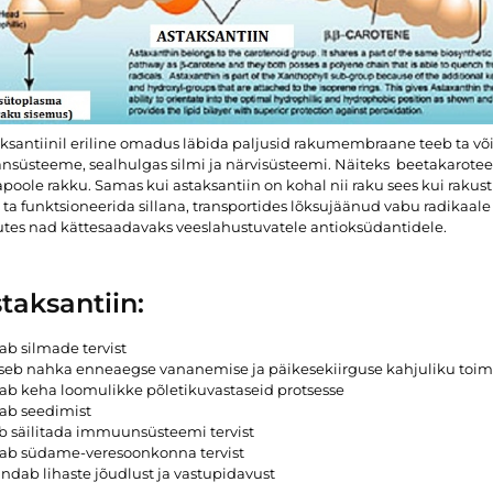
ksantiinil eriline omadus läbida paljusid rakumembraane teeb ta võ
nsüsteeme, sealhulgas silmi ja närvisüsteemi. Näiteks beetakarote
apoole rakku. Samas kui astaksantiin on kohal nii raku sees kui rakust
 ta funktsioneerida sillana, transportides lõksujäänud vabu radikaale
tes nad kättesaadavaks veeslahustuvatele antioksüdantidele.
taksantiin:
ab silmade tervist
seb nahka enneaegse vananemise ja päikesekiirguse kahjuliku toim
ab keha loomulikke põletikuvastaseid protsesse
ab seedimist
b säilitada immuunsüsteemi tervist
tab südame-veresoonkonna tervist
ndab lihaste jõudlust ja vastupidavust