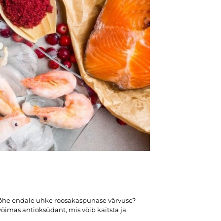
 lõhe endale uhke roosakaspunase värvuse?
õimas antioksüdant, mis võib kaitsta ja