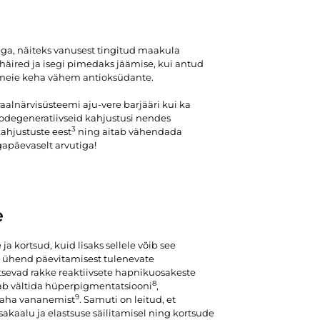
ega, näiteks vanusest tingitud maakula
äired ja isegi pimedaks jäämise, kui antud
b meie keha vähem antioksüdante.
aalnärvisüsteemi aju-vere barjääri kui ka
eurodegeneratiivseid kahjustusi nendes
3
kahjustuste eest
ning aitab vähendada
igapäevaselt arvutiga!
e
a kortsud, kuid lisaks sellele võib see
v ühend päevitamisest tulenevate
tsevad rakke reaktiivsete hapnikuosakeste
8
ab vältida hüperpigmentatsiooni
,
9
 naha vananemist
. Samuti on leitud, et
sakaalu ja elastsuse säilitamisel ning kortsude