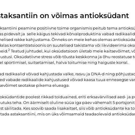
taksantiin on võimas antioksüdant
aksantiini peamine positiivne toime organismis peitub tema antiok
s pidevalt ja selle käigus tekivad kõrvalproduktina vabad radikaalid
melised rakke kahjustama. Õnneks on meie kehas olemas antioksüda
las kontsentratsioonis on suutelised takistama või likvideerima oksü
2
eid.
Teatud juhtudel, kui oksüdatsioon ületab meie kaitsevõimet, võ
ustusi. Oksüdatiivne stress võib tõusta keskkonna ja õhu reostatuse t
sel sportimisel, suitsetamisel, halva toitumise ning haiguste korral.
d radikaalid võivad kahjustada valke, rasvu ja DNA-d ning põhjustada
sed vabade radikaalide kahjustused võivad kaasa tuua enneaegse v
tsevõimet seotakse pikema elueaga.
oksüdantide poolest rikkad toiduained, eriti erksavärvilised aed- ja 
utuks teha. On äärmiselt oluline süüa iga päev vähemalt 5 portsjonit v
ist säilitada. Kes soovib saada lisakaitset, siis võib antioksüdante ka
itada astaksantiini, mis on üks võimsamaid teadaolevaid antioksüda