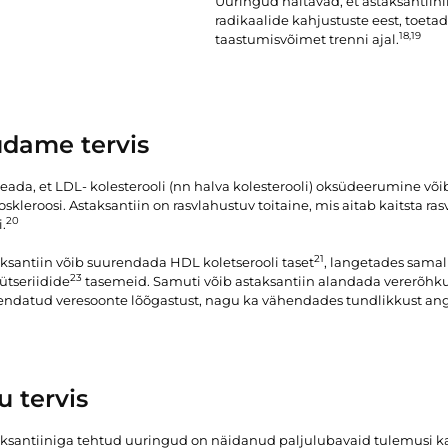
Uuringud näitavad, et astaksantiinil
radikaalide kahjustuste eest, toetad
18,19
taastumisvõimet trenni ajal.
dame tervis
eada, et LDL- kolesterooli (nn halva kolesterooli) oksüdeerumine võ
oskleroosi. Astaksantiin on rasvlahustuv toitaine, mis aitab kaitsta r
20
i.
21
ksantiin võib suurendada HDL koletserooli taset
, langetades samal 
23
lütseriidide
tasemeid. Samuti võib astaksantiin alandada vererõhku
ndatud veresoonte lõõgastust, nagu ka vähendades tundlikkust angi
u tervis
ksantiiniga tehtud uuringud on näidanud paljulubavaid tulemusi ka 