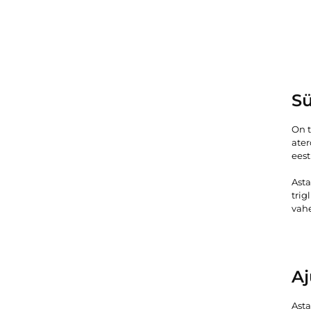
Sü
On t
ater
eest
Asta
trig
vahe
Aj
Asta