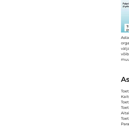
Asta
orga
välj
võib
muu
As
Toet
Kait
Toet
Toet
Aita
Toe
Para