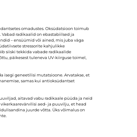
südantsetes omadustes. Oksüdatsioon toimub
. Vabad radikaalid on ebastabiilsed ja
ndid – ensüümid või ained, mis juba väga
datiivsete stressorite kahjulikke
ib siiski tekkida vabade radikaalide
õttu, päikesest tuleneva UV-kiirguse toimel,
 isegi geneetilisi mutatsioone. Arvatakse, et
ananemise, samas kui antioksüdantset
puuviljad, aitavad vabu radikaale püüda ja neid
ikerkaarevärvilisi aed- ja puuvilju, et head
 toidulisandina juurde võtta. Üks võimalus on
nte.