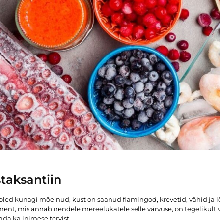
taksantiin
oled kunagi mõelnud, kust on saanud flamingod, krevetid, vähid ja
ent, mis annab nendele mereelukatele selle värvuse, on tegelikult v
ada ka inimese tervist.