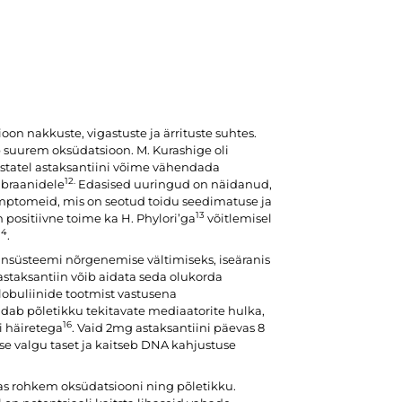
on nakkuste, vigastuste ja ärrituste suhtes.
b suurem oksüdatsioon. M. Kurashige oli
astatel astaksantiini võime vähendada
12.
mbraanidele
Edasised uuringud on näidanud,
ümptomeid, mis on seotud toidu seedimatuse ja
13
positiivne toime ka H. Phylori’ga
võitlemisel
14
.
süsteemi nõrgenemise vältimiseks, iseäranis
astaksantiin võib aidata seda olukorda
buliinide tootmist vastusena
ndab põletikku tekitavate mediaatorite hulka,
16
 häiretega
. Vaid 2mg astaksantiini päevas 8
se valgu taset ja kaitseb DNA kahjustuse
as rohkem oksüdatsiooni ning põletikku.