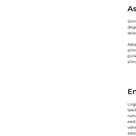
As
Silm
dege
seis
Asta
silm
piir
sil
En
Liig
teki
naha
eest
väh
asta