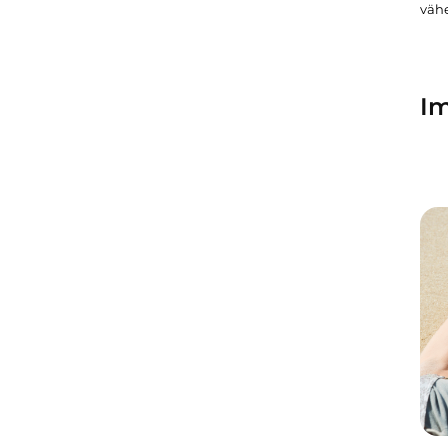
väh
Im