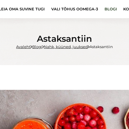
LEIA OMA SUVINE TUGI
VALI TÕHUS OOMEGA-3
BLOGI
KO
Astaksantiin
Avaleht
Blogi
Nahk, küüned, juuksed
Astaksantiin