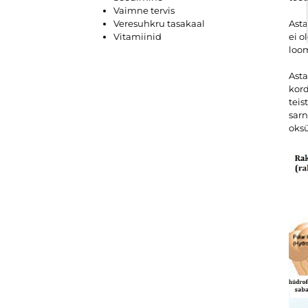
Vaimne tervis
Veresuhkru tasakaal
Asta
Vitamiinid
ei o
loom
Asta
kord
teis
sarn
oksü