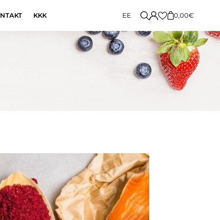
Search
EE
NTAKT
KKK
0,00
€