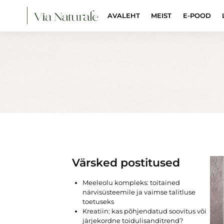
AVALEHT
MEIST
E-POOD
Värsked postitused
Meeleolu kompleks: toitained
närvisüsteemile ja vaimse talitluse
toetuseks
Kreatiin: kas põhjendatud soovitus või
järjekordne toidulisanditrend?