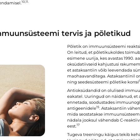
10,11.
endamisel.
muunsüsteemi tervis ja põletikud
Põletik on immuunsüsteemi reaktsio
On leitud, et põletikukoldes toimu
esimene uurija, kes avastas 1990. a
oksüdatiivseid kahjustusi rakume
et astaksantiin võib leevendada s
maohaavanditega. Astaksantiinil on 
ning seedesüsteemi põletike korral
Antioksüdandid on olulised immuun
eakatel. Uuringud on näidanud, et 
ennetada, soodustades immuunoglo
15
antigeenidele
. Astaksantiin vähe
mida seostatakse immuunsüsteemi
nädala jooksul vähendab C-reaktiiv
17
eest.
Tugeva treeningu käigus tekib keh