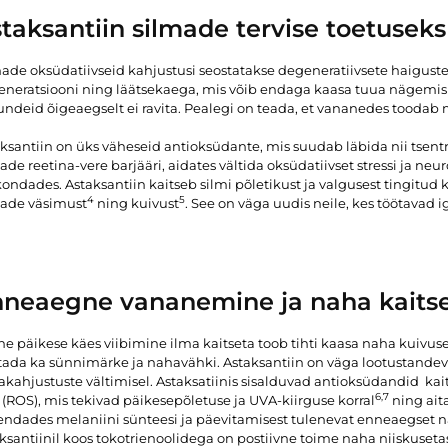
taksantiin silmade tervise toetuseks
ade oksüdatiivseid kahjustusi seostatakse degeneratiivsete haigust
neratsiooni ning läätsekaega, mis võib endaga kaasa tuua nägemish
undeid õigeaegselt ei ravita. Pealegi on teada, et vananedes tooda
ksantiin on üks väheseid antioksüdante, mis suudab läbida nii tsentr
ade reetina-vere barjääri, aidates vältida oksüdatiivset stressi ja n
kondades. Astaksantiin kaitseb silmi põletikust ja valgusest tingitud 
4
5
made väsimust
ning kuivust
. See on väga uudis neile, kes töötavad 
neaegne vananemine ja naha kaits
ne päikese käes viibimine ilma kaitseta toob tihti kaasa naha kuivuse j
tada ka sünnimärke ja nahavähki. Astaksantiin on väga lootustande
kahjustuste vältimisel. Astaksatiinis sisalduvad antioksüdandid kai
6,7
 (ROS), mis tekivad päikesepõletuse ja UVA-kiirguse korral
ning ait
endades melaniini sünteesi ja päevitamisest tulenevat enneaegset
ksantiinil koos tokotrienoolidega on postiivne toime naha niiskuseta