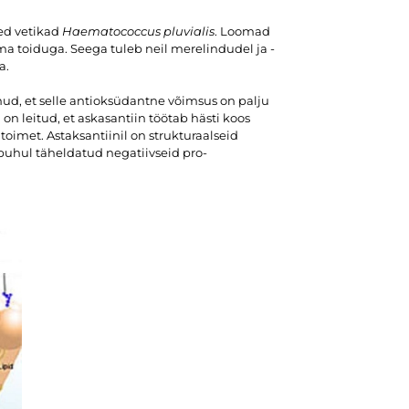
sed vetikad
Haematococcus pluvialis
. Loomad
a toiduga. Seega tuleb neil merelindudel ja -
a.
ud, et selle antioksüdantne võimsus on palju
 on leitud, et askasantiin töötab hästi koos
toimet. Astaksantiinil on strukturaalseid
 puhul täheldatud negatiivseid pro-