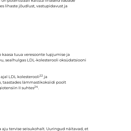
 on potentsiaali kaitsta lihaseid vabade
es lihaste jõudlust, vastupidavust ja
ib kaasa tuua veresoonte lupjumise ja
asvu, sealhulgas LDL-kolesterooli oksüdatsiooni
22
ajal LDL kolesterooli
ja
, taastades lämmastikoksiidi poolt
24
otensiin II suhtes
.
aju tervise seisukohalt. Uuringud näitavad, et