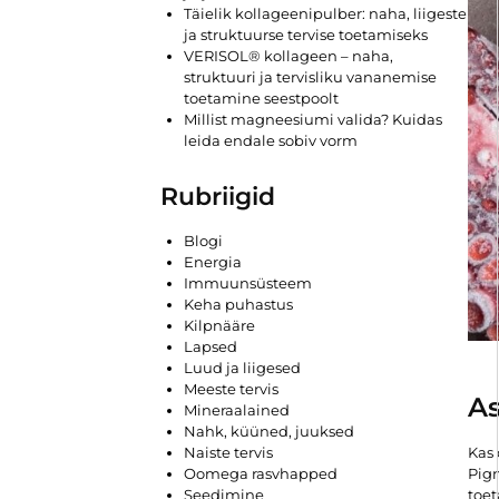
Täielik kollageenipulber: naha, liigeste
ja struktuurse tervise toetamiseks
VERISOL® kollageen – naha,
struktuuri ja tervisliku vananemise
toetamine seestpoolt
Millist magneesiumi valida? Kuidas
leida endale sobiv vorm
Rubriigid
Blogi
Energia
Immuunsüsteem
Keha puhastus
Kilpnääre
Lapsed
Luud ja liigesed
Meeste tervis
As
Mineraalained
Nahk, küüned, juuksed
Naiste tervis
Kas 
Oomega rasvhapped
Pigm
Seedimine
toet